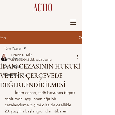
Yazı
Tüm Yazılar
Nahide DEMİR
Tüm Yazılar
23 Kas 2024
2 dakikada okunur
İDAM CEZASININ HUKUKİ
Özel Hukuk
VE ETİK ÇERÇEVEDE
Kamu Hukuku
DEĞERLENDİRİLMESİ
	İdam cezası, tarih boyunca birçok 
toplumda uygulanan ağır bir 
cezalandırma biçimi olsa da özellikle 
20. yüzyılın başlangıcından itibaren 