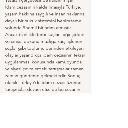
Yasaları çerçevesinde kaldırılmıştır. 
İdam cezasının kaldırılmasıyla Türkiye, 
yaşam hakkına saygılı ve insan haklarına 
dayalı bir hukuk sistemini benimseme 
yolunda önemli bir adım atmıştır. 
Ancak özellikle terör suçları, ağır şiddet 
ve cinsel dokunulmazlığa karşı işlenen 
suçlar gibi toplumu derinden etkileyen 
olaylar yaşandıkça idam cezasının tekrar 
uygulanması konusunda kamuoyunda 
ve siyasi çevrelerdeki tartışmalar zaman 
zaman gündeme gelmektedir. Sonuç 
olarak, Türkiye’de idam cezası üzerine 
tartışmalar devam etse de bu cezanın 
geri getirilmesi yönündeki adımların 
hem hukuki hem de insan hakları 
açısından önemli sorunlar 
doğurabileceği açıktır. İnsan hakları 
çerçevesinde yaşam hakkını ihlal eden 