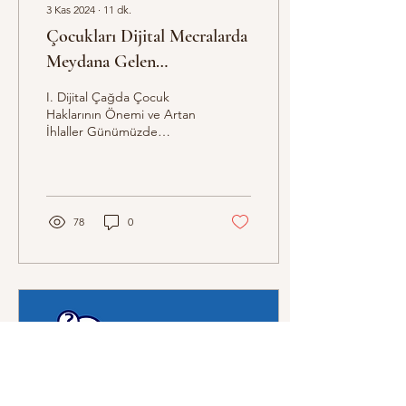
3 Kas 2024
∙
11
dk.
Çocukları Dijital Mecralarda
Meydana Gelen
Tehlikelerden Koruma
I. Dijital Çağda Çocuk
İhtiyacı: Türkiye’de Discord
Haklarının Önemi ve Artan
İhlaller Günümüzde
Çetesi Örneği ve Çocukların
dijitalleşme, çocuklara
Maruz Kaldığı Suç Tipleri ile
bilgiye ulaşım ve...
Hak İhlallerine
Yönelik Çözüm Önerileri
78
0