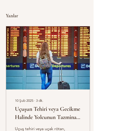
Yazılar
10 Şub 2025
∙
3
dk.
Uçuşun Tehiri veya Gecikme
Halinde Yolcunun Tazminat
Hakkı ve Seçimlik İmkanları
Uçuş tehiri veya uçak rötarı,