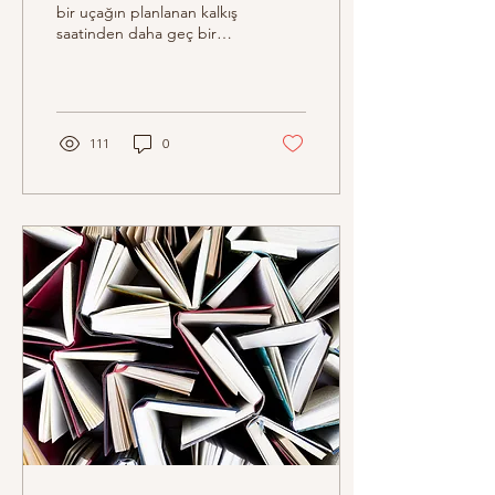
bir uçağın planlanan kalkış
saatinden daha geç bir
saatte havalanması
durumudur. Hava koşulları,
teknik...
111
0