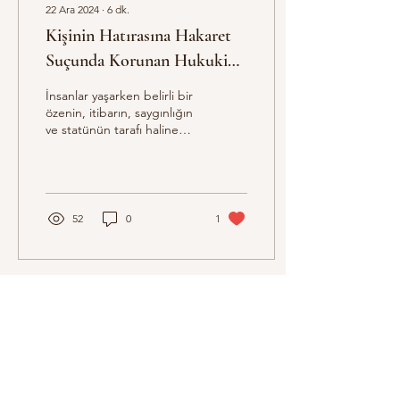
22 Ara 2024
∙
6
dk.
Kişinin Hatırasına Hakaret
Suçunda Korunan Hukuki
Yarar
İnsanlar yaşarken belirli bir
özenin, itibarın, saygınlığın
ve statünün tarafı haline
gelir. Kişi toplum tarafından
kabul edilerek...
52
0
1