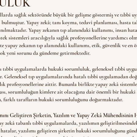
ULUK
ı bulmuştur. Yapay zekâ; tanı koyma, tedavi planlaması, hasta tak
anılmaktadır. Yapay zekanın tıp alanındaki kullanımı, insan hat
tek sistemleri aracılığıyla sağlık profesyonellerine yardımcı olm
kte yapay zekanın tıp alanındaki kullanımı, etik, güvenlik ve en 
çok yeni sorunu da gündeme getirmektedir. 
tir. Geleneksel tıp uygulamalarında hatalı tıbbi uygulamadan do
ık profesyonellerine aittir. Bununla birlikte yapay zekâ sistemler
ı, sorumluluğun kimlere ait olacağına dair önemli bir hukuki
, farklı tarafların hukuki sorumluluğunu doğurmaktadır.
mını Geliştiren Şirketin, Yazılım ve Yapay Zekâ Mühendisinin 
ay zekâ tabanlı tıbbi uygulamalarda, yazılımın geliştirilmesindek
hatalar, yazılımı geliştiren şirketin hukuki sorumluluğunu gün