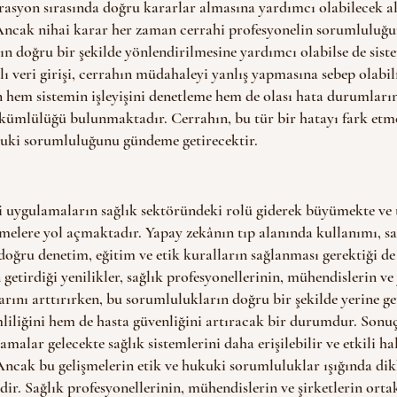
rasyon sırasında doğru kararlar almasına yardımcı olabilecek a
Ancak nihai karar her zaman cerrahi profesyonelin sorumluluğu
ın doğru bir şekilde yönlendirilmesine yardımcı olabilse de sis
alı veri girişi, cerrahın müdahaleyi yanlış yapmasına sebep olabi
hem sistemin işleyişini denetleme hem de olası hata durumların
ümlülüğü bulunmaktadır. Cerrahın, bu tür bir hatayı fark et
uki sorumluluğunu gündeme getirecektir.
i uygulamaların sağlık sektöründeki rolü giderek büyümekte ve t
şmelere yol açmaktadır. Yapay zekânın tıp alanında kullanımı, sa
oğru denetim, eğitim ve etik kuralların sağlanması gerektiği de 
getirdiği yenilikler, sağlık profesyonellerinin, mühendislerin ve 
arını arttırırken, bu sorumlulukların doğru bir şekilde yerine ge
liliğini hem de hasta güvenliğini artıracak bir durumdur. Sonuç
amalar gelecekte sağlık sistemlerini daha erişilebilir ve etkili ha
 Ancak bu gelişmelerin etik ve hukuki sorumluluklar ışığında dik
ir. Sağlık profesyonellerinin, mühendislerin ve şirketlerin orta