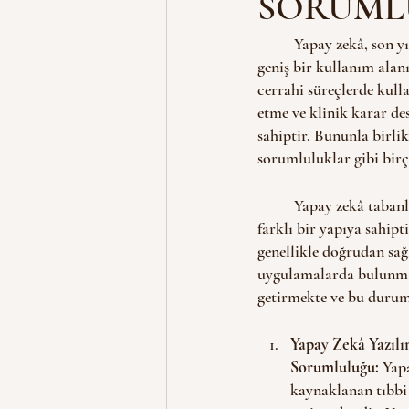
SORUML
	Yapay zekâ, son yıllarda sağlık sektöründe büyük bir gelişme göstermiş ve tıbbi uygulamalarda 
geniş bir kullanım alan
cerrahi süreçlerde kull
etme ve klinik karar des
sahiptir. Bununla birli
sorumluluklar gibi bir
	Yapay zekâ tabanlı tıbbi uygulamalarda hukuki sorumluluk, geleneksel tıbbi uygulamalardan 
farklı bir yapıya sahip
genellikle doğrudan sağl
uygulamalarda bulunmas
getirmekte ve bu durum
Yapay Zekâ Yazılı
Sorumluluğu:
 Yap
kaynaklanan tıbbi 