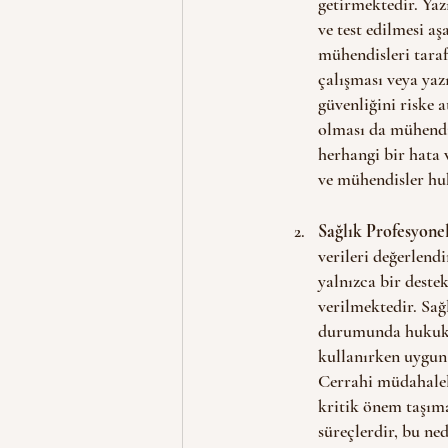
getirmektedir. Yaz
ve test edilmesi a
mühendisleri tarafı
çalışması veya yaz
güvenliğini riske 
olması da mühendis
herhangi bir hata 
ve mühendisler hu
Sağlık Profesyone
verileri değerlend
yalnızca bir destek
verilmektedir. Sağ
durumunda hukuki 
kullanırken uygun 
Cerrahi müdahalel
kritik önem taşıma
süreçlerdir, bu ned