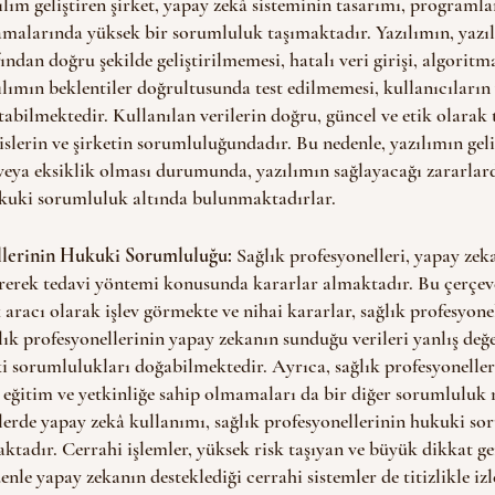
ılım geliştiren şirket, yapay zekâ sisteminin tasarımı, programla
şamalarında yüksek bir sorumluluk taşımaktadır. Yazılımın, yazı
ndan doğru şekilde geliştirilmemesi, hatalı veri girişi, algoritm
ılımın beklentiler doğrultusunda test edilmemesi, kullanıcıların 
atabilmektedir. Kullanılan verilerin doğru, güncel ve etik olarak
lerin ve şirketin sorumluluğundadır. Bu nedenle, yazılımın geli
veya eksiklik olması durumunda, yazılımın sağlayacağı zararlard
kuki sorumluluk altında bulunmaktadırlar.
llerinin Hukuki Sorumluluğu: 
Sağlık profesyonelleri, yapay zeka
irerek tedavi yöntemi konusunda kararlar almaktadır. Bu çerçev
 aracı olarak işlev görmekte ve nihai kararlar, sağlık profesyone
lık profesyonellerinin yapay zekanın sunduğu verileri yanlış değ
sorumlulukları doğabilmektedir. Ayrıca, sağlık profesyoneller
eğitim ve yetkinliğe sahip olmamaları da bir diğer sorumluluk n
erde yapay zekâ kullanımı, sağlık profesyonellerinin hukuki s
ktadır. Cerrahi işlemler, yüksek risk taşıyan ve büyük dikkat ge
enle yapay zekanın desteklediği cerrahi sistemler de titizlikle iz