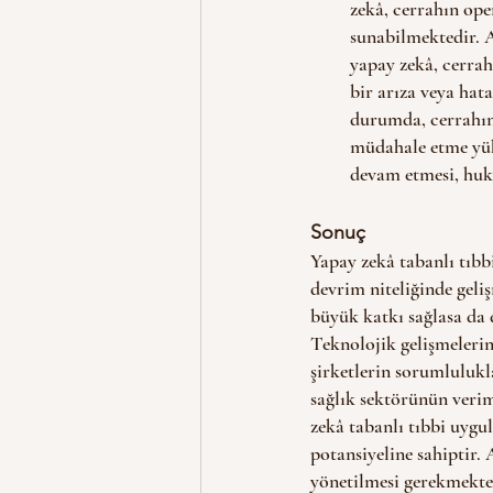
zekâ, cerrahın ope
sunabilmektedir. 
yapay zekâ, cerrah
bir arıza veya hat
durumda, cerrahın 
müdahale etme yük
devam etmesi, huk
Sonuç 
Yapay zekâ tabanlı tıbb
devrim niteliğinde geli
büyük katkı sağlasa da d
Teknolojik gelişmelerin 
şirketlerin sorumlulukl
sağlık sektörünün verim
zekâ tabanlı tıbbi uygul
potansiyeline sahiptir.
yönetilmesi gerekmekted