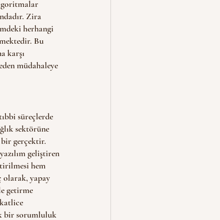
lgoritmalar 
ndadır. Zira 
temdeki herhangi 
lmektedir. Bu 
a karşı 
meden müdahaleye 
ıbbi süreçlerde 
ğlık sektörüne 
bir gerçektir. 
yazılım geliştiren 
tirilmesi hem 
 olarak, yapay 
le getirme 
katlice 
k bir sorumluluk 