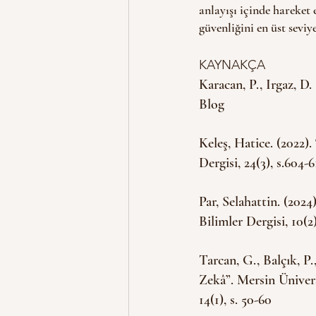
anlayışı içinde hareket 
güvenliğini en üst seviy
KAYNAKÇA 
Karacan, P., Irgaz, D
Blog 
Keleş, Hatice. (2022)
Dergisi, 24(3), s.604-6
Par, Selahattin. (202
Bilimler Dergisi, 10(2)
Tarcan, G., Balçık, P
Zekâ”. Mersin Ünivers
14(1), s. 50-60 