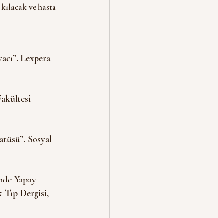
 kılacak ve hasta 
yacı”. Lexpera 
akültesi 
atüsü”. Sosyal 
inde Yapay 
 Tıp Dergisi, 