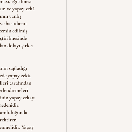
ması, eğitilmesi 
lım ve yapay zekâ 
anın yanlış 
ve hastaların 
 temin edilmiş 
ştirilmesinde 
an dolayı şirket 
nın sağladığı 
ede yapay zekâ, 
lleri tarafından 
erlendirmeleri 
inin yapay zekayı 
edenidir. 
orumluluğunda 
rektiren 
lenmelidir. Yapay 