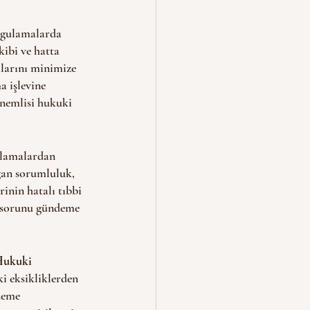
ibi ve hatta 
alarını minimize 
a işlevine 
önemlisi hukuki 
ğan sorumluluk, 
inin hatalı tıbbi 
 sorunu gündeme 
Hukuki 
i eksikliklerden 
deme 